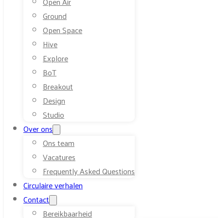
Open Air
Ground
Open Space
Hive
Explore
BoT
Breakout
Design
Studio
Over ons
Ons team
Vacatures
Frequently Asked Questions
Circulaire verhalen
Contact
Bereikbaarheid