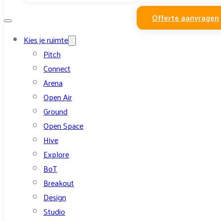
Offerte aanvragen
Kies je ruimte
Pitch
Connect
Arena
Open Air
Ground
Open Space
Hive
Explore
BoT
Breakout
Design
Studio