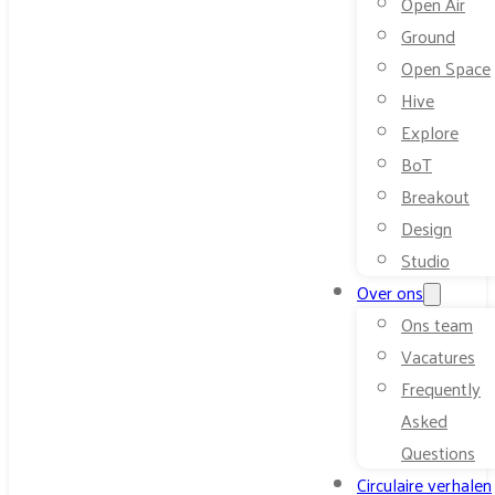
Open Air
Ground
Open Space
Hive
Explore
BoT
Breakout
Design
Studio
Over ons
Ons team
Vacatures
Frequently
Asked
Questions
Circulaire verhalen