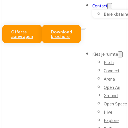
Contact
Bereikbaarh
Offerte
Download
aanvragen
brochure
Kies je ruimte
Pitch
Connect
Arena
Open Air
Ground
Open Space
Hive
Explore