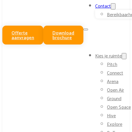
Contact
Bereikbaarh
Offerte
Download
aanvragen
brochure
Kies je ruimte
Pitch
Connect
Arena
Open Air
Ground
Open Space
Hive
Explore