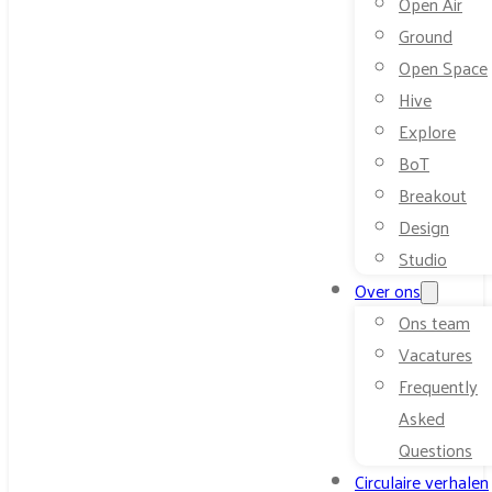
Open Air
Ground
Open Space
Hive
Explore
BoT
Breakout
Design
Studio
Over ons
Ons team
Vacatures
Frequently
Asked
Questions
Circulaire verhalen