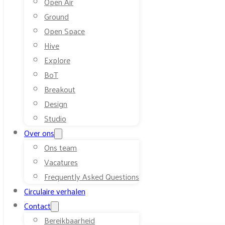
Open Air
Ground
Open Space
Hive
Explore
BoT
Breakout
Design
Studio
Over ons
Ons team
Vacatures
Frequently Asked Questions
Circulaire verhalen
Contact
Bereikbaarheid