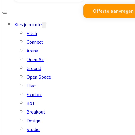
Offerte aanvragen
Kies je ruimte
Pitch
Connect
Arena
Open Air
Ground
Open Space
Hive
Explore
BoT
Breakout
Design
Studio