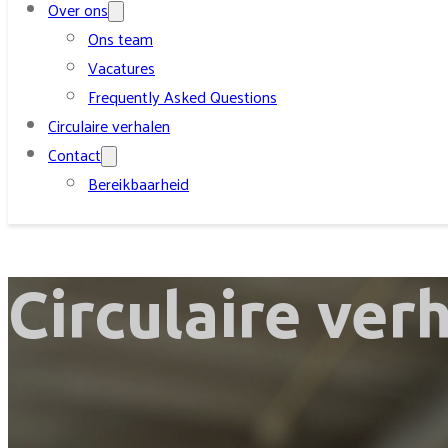
Over ons
Ons team
Vacatures
Frequently Asked Questions
Circulaire verhalen
Contact
Bereikbaarheid
Circulaire ver